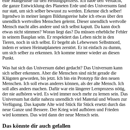
eine Mängelliste für den Heilungsprozess. Ich habe den Verdacht,
die ganze Entwicklung des Planeten Erde und des Universums fand
nur statt, um sich selber bewusst zu werden. Erkenne dich selber!
Irgendwo in meiner langen Bildungsreise habe ich etwas über den
unendlich wertvollen Menschen gelernt. Dieser unendlich wertvolle
Mensch macht alles andere und sich selbst kaputt. Da kann doch
etwas nicht stimmen? Woran liegt das? Da müssen erhebliche Fehler
in seinem Bauplan sein. Er respektiert das Leben nicht in den
Tieren, noch in sich selbst. Er begeht als Lebewesen Selbstmord,
indem er seinen Heimatplaneten zerstört. Er ist einfach zu dumm,
um sich selber zu erkennen. Ich komme immer wieder an diesen
Punkt.
Was hat sich das Universum dabei gedacht? Das Universum kann
sich selber erkennen. Aber die Menschen sind nicht gerade die
Klügsten geworden, bis jetzt. Ich bin ein Prototyp für den neuen
Menschen. Ich soll etwas anderes können, als der alte Mensch. Ich
soll alles anders machen. Dafür war ein längerer Lernprozess nötig,
der nie aufhören wird. Es wird immer noch mehr zu lernen sein. Das
Universum hat dafür nahezu unendlich viel Material und Wissen zur
Verfügung. Das kaputte Alte wird Stück für Stück ersetzt durch das
neue Ganze und Bessere. Der Krieg wird aufhören und Frieden
wird kommen. Das wird dann der neue Mensch sein.
Das könnte dir auch gefallen