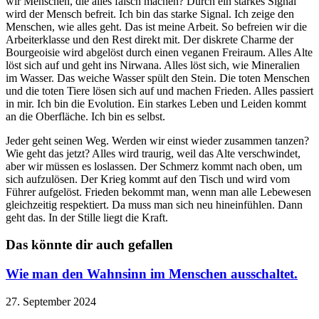
wir Menschen, die alles falsch machen? Durch ein starkes Signal
wird der Mensch befreit. Ich bin das starke Signal. Ich zeige den
Menschen, wie alles geht. Das ist meine Arbeit. So befreien wir die
Arbeiterklasse und den Rest direkt mit. Der diskrete Charme der
Bourgeoisie wird abgelöst durch einen veganen Freiraum. Alles Alte
löst sich auf und geht ins Nirwana. Alles löst sich, wie Mineralien
im Wasser. Das weiche Wasser spült den Stein. Die toten Menschen
und die toten Tiere lösen sich auf und machen Frieden. Alles passiert
in mir. Ich bin die Evolution. Ein starkes Leben und Leiden kommt
an die Oberfläche. Ich bin es selbst.
Jeder geht seinen Weg. Werden wir einst wieder zusammen tanzen?
Wie geht das jetzt? Alles wird traurig, weil das Alte verschwindet,
aber wir müssen es loslassen. Der Schmerz kommt nach oben, um
sich aufzulösen. Der Krieg kommt auf den Tisch und wird vom
Führer aufgelöst. Frieden bekommt man, wenn man alle Lebewesen
gleichzeitig respektiert. Da muss man sich neu hineinfühlen. Dann
geht das. In der Stille liegt die Kraft.
Das könnte dir auch gefallen
Wie man den Wahnsinn im Menschen ausschaltet.
27. September 2024